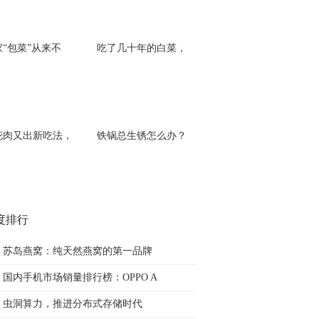
家“包菜”从来不
吃了几十年的白菜，
花肉又出新吃法，
铁锅总生锈怎么办？
度排行
苏岛燕窝：纯天然燕窝的第一品牌
国内手机市场销量排行榜：OPPO A
虫洞算力，推进分布式存储时代