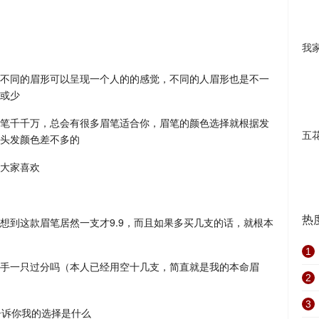
我
不同的眉形可以呈现一个人的的感觉，不同的人眉形也是不一
或少
笔千千万，总会有很多眉笔适合你，眉笔的颜色选择就根据发
五
头发颜色差不多的
大家喜欢
热
想到这款眉笔居然一支才9.9，而且如果多买几支的话，就根本
1
手一只过分吗（本人已经用空十几支，简直就是我的本命眉
2
3