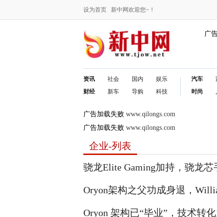
设为首页
新中网欢迎您~！
广
资讯
社会
国内
娱乐
汽车
财经
新车
导购
科技
时尚
广告加载失败
www.qilongs.com
广告加载失败
www.qilongs.com
企业-列表
骁龙Elite Gaming加持，
Oryon架构之父功成身退，Wil
Oryon 架构已“毕业”，技术