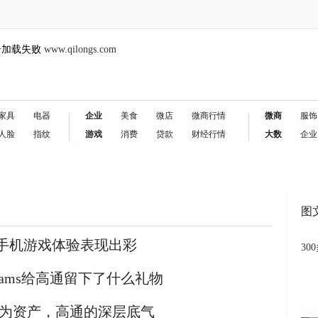
告加载失败
www.qilongs.com
家具
电器
企业
美食
微店
微商行情
微商
服饰
人脸
指纹
游戏
消费
贷款
财经行情
大数
企业
图
骁龙芯手机游戏体验表现出彩
30
liams给高通留下了什么礼物
转化为资产，高通的深层底气