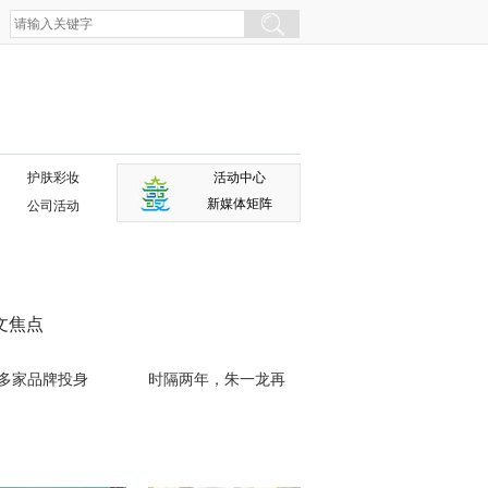
护肤彩妆
活动中心
新媒体矩阵
公司活动
文焦点
0多家品牌投身
时隔两年，朱一龙再