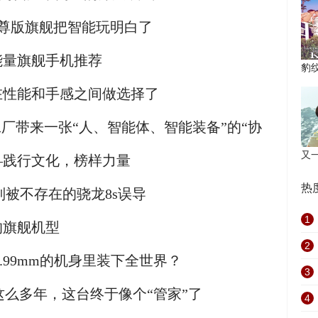
至尊版旗舰把智能玩明白了
能量旗舰手机推荐
豹纹
在性能和手感之间做选择了
工厂带来一张“人、智能体、智能装备”的“协
又一
—践行文化，榜样力量
热
，别被不存在的骁龙8s误导
1
的旗舰机型
2
它要在6.99mm的机身里装下全世界？
3
了这么多年，这台终于像个“管家”了
4