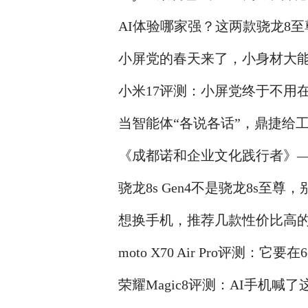
AI体验哪家强？这两款骁龙8
小屏党的春天来了，小身材大
小米17评测：小屏党终于不用
当智能体“各说各话”，鼎捷给
同作战图”
《成都诺和企业文化践行者》
骁龙8s Gen4不是骁龙8s至尊
想换手机，推荐几款性价比高
moto X70 Air Pro评测：
荣耀Magic8评测：AI手机喊