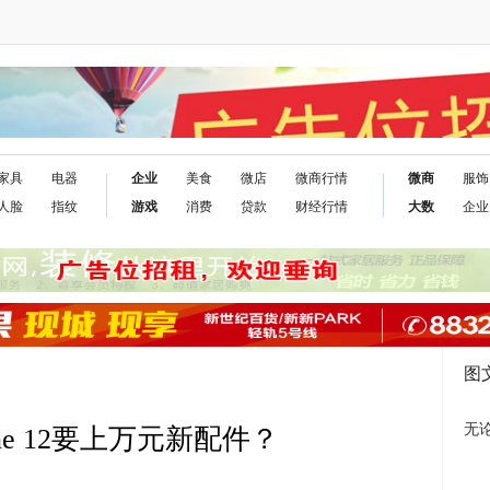
家具
电器
企业
美食
微店
微商行情
微商
服饰
人脸
指纹
游戏
消费
贷款
财经行情
大数
企业
图
无
ne 12要上万元新配件？