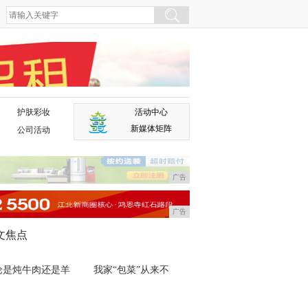
护肤彩妆
活动中心
广告
新媒体矩阵
公司活动
广告
广告
文焦点
论是炖牛肉还是羊
我家“包菜”从来不