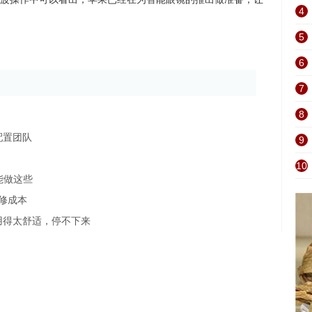
4
5
6
7
8
配置团队
9
10
能做这些
修成本
用得太舒适，停不下来