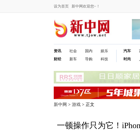
设为首页
新中网欢迎您~！
资讯
社会
国内
娱乐
汽车
财经
新车
导购
科技
时尚
新中网
>
游戏
> 正文
一顿操作只为它！iPho