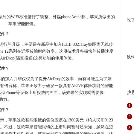
2系列的WiFi标准进行了调整。外媒phoneArena称，苹果所做出的
吃
——苹果智能眼镜。
所进行的升级，主要是在新品中加入IEEE 802.11ay短距离无线传
ne 12系列在近场传输时的效率。这项技术具备极快的传播速度
铁
rDrop(隔空投送)这类功能的使用体验。
输技术的加入并非仅仅为了提升AirDrop的效率，而有可能是为了兼
有传言称，苹果正致力于研发一款具有AR/VR体验功能的智能
热
iPhone等设备上所投放的画面，该效果的实现就需要像
行助力。
1
2
r）表示，苹果这款智能眼镜的售价应该在1300美元（约人民币9123
万台。不过，这款苹果智能眼镜的上市时间暂时还未知，虽然在短
3
波操作中可以看出，苹果已经在为智能眼镜的推出做准备，让