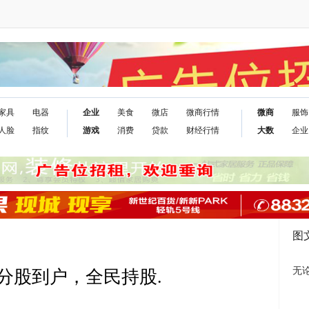
家具
电器
企业
美食
微店
微商行情
微商
服饰
人脸
指纹
游戏
消费
贷款
财经行情
大数
企业
图
无
分股到户，全民持股.