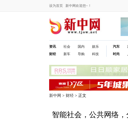
设为首页
新中网欢迎您~！
资讯
社会
国内
娱乐
汽车
财经
新车
导购
科技
时尚
新中网
>
财经
> 正文
智能社会，公共网络，