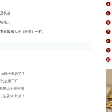
4
是机会
5
智能…
6
查看股东大会（分享）一栏。
7
8
9
10
，而锤子失败了？
设新的超级工厂
儿童电话手表评测
，以及5G带来了