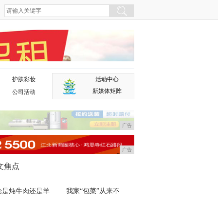
护肤彩妆
活动中心
广告
新媒体矩阵
公司活动
广告
广告
文焦点
论是炖牛肉还是羊
我家“包菜”从来不