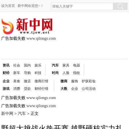
设为首页
新中网欢迎您~！
广告加载失败
www.qilongs.com
资讯
社会
国内
娱乐
汽车
家具
电器
财经
新车
导购
科技
时尚
人脸
指纹
企业
美食
微店
微商行情
微商
服饰
护肤彩妆
游戏
消费
贷款
财经行情
大数
企业
公司活动
广告加载失败
www.qilongs.com
广告加载失败
www.qilongs.com
新中网
>
汽车
> 正文
野超大挑战火热开赛 越野硬核实力扎