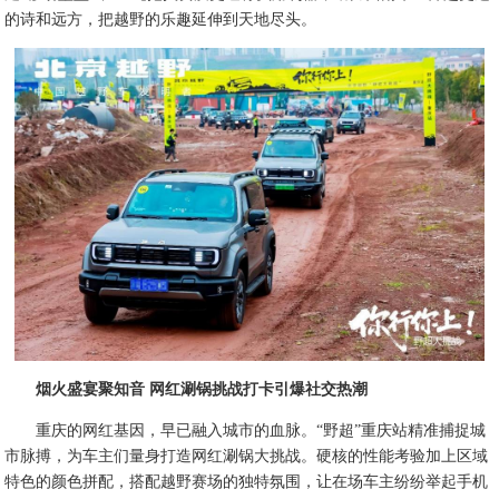
的诗和远方，把越野的乐趣延伸到天地尽头。
烟火盛宴聚知音 网红涮锅挑战打卡引爆社交热潮
重庆的网红基因，早已融入城市的血脉。“野超”重庆站精准捕捉城
市脉搏，为车主们量身打造网红涮锅大挑战。硬核的性能考验加上区域
特色的颜色拼配，搭配越野赛场的独特氛围，让在场车主纷纷举起手机