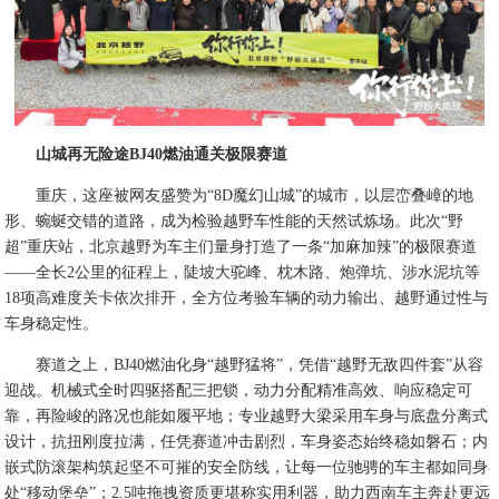
山城再无险途BJ40燃油通关极限赛道
重庆，这座被网友盛赞为“8D魔幻山城”的城市，以层峦叠嶂的地
形、蜿蜒交错的道路，成为检验越野车性能的天然试炼场。此次“野
超”重庆站，北京越野为车主们量身打造了一条“加麻加辣”的极限赛道
——全长2公里的征程上，陡坡大驼峰、枕木路、炮弹坑、涉水泥坑等
18项高难度关卡依次排开，全方位考验车辆的动力输出、越野通过性与
车身稳定性。
赛道之上，BJ40燃油化身“越野猛将”，凭借“越野无敌四件套”从容
迎战。机械式全时四驱搭配三把锁，动力分配精准高效、响应稳定可
靠，再险峻的路况也能如履平地；专业越野大梁采用车身与底盘分离式
设计，抗扭刚度拉满，任凭赛道冲击剧烈，车身姿态始终稳如磐石；内
嵌式防滚架构筑起坚不可摧的安全防线，让每一位驰骋的车主都如同身
处“移动堡垒”；2.5吨拖拽资质更堪称实用利器，助力西南车主奔赴更远