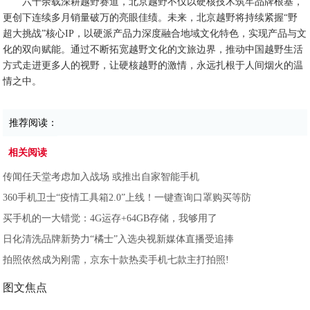
六十余载深耕越野赛道，北京越野不仅以硬核技术筑牢品牌根基，
更创下连续多月销量破万的亮眼佳绩。未来，北京越野将持续紧握“野
超大挑战”核心IP，以硬派产品力深度融合地域文化特色，实现产品与文
化的双向赋能。通过不断拓宽越野文化的文旅边界，推动中国越野生活
方式走进更多人的视野，让硬核越野的激情，永远扎根于人间烟火的温
情之中。
推荐阅读：
相关阅读
传闻任天堂考虑加入战场 或推出自家智能手机
360手机卫士“疫情工具箱2.0”上线！一键查询口罩购买等防
买手机的一大错觉：4G运存+64GB存储，我够用了
日化清洗品牌新势力“橘士”入选央视新媒体直播受追捧
拍照依然成为刚需，京东十款热卖手机七款主打拍照!
图文焦点