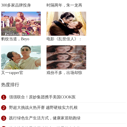
300多家品牌投身
时隔两年，朱一龙再
豹纹当道，Beyo
电影《乱世佳人》：
又一rapper官
戏份不多，出场却惊
热度排行
1
强强联合！原妙集团携手美国COOK医
2
野超大挑战火热开赛 越野硬核实力扎根
3
践行绿色生产生活方式，健康家居助跑绿