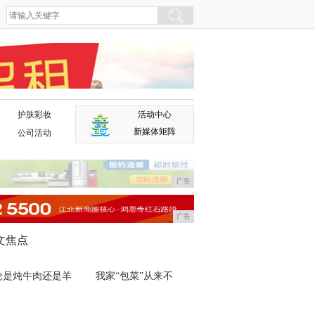
护肤彩妆
活动中心
广告
新媒体矩阵
公司活动
广告
广告
文焦点
论是炖牛肉还是羊
我家“包菜”从来不