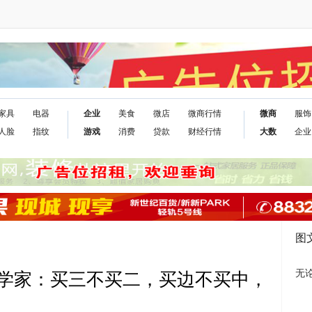
家具
电器
企业
美食
微店
微商行情
微商
服饰
人脸
指纹
游戏
消费
贷款
财经行情
大数
企业
图
无
学家：买三不买二，买边不买中，