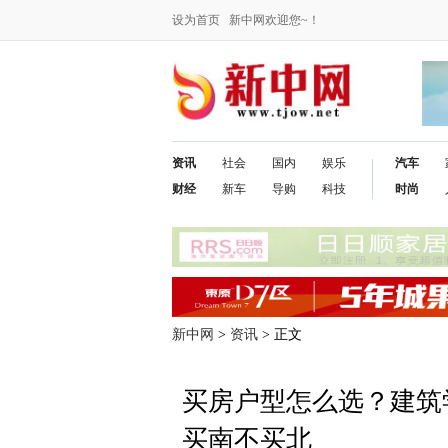
设为首页
新中网欢迎您~！
资讯
社会
国内
娱乐
汽车
财经
新车
导购
科技
时尚
新中网
>
资讯
> 正文
买房户型怎么选？建筑
买南不买北