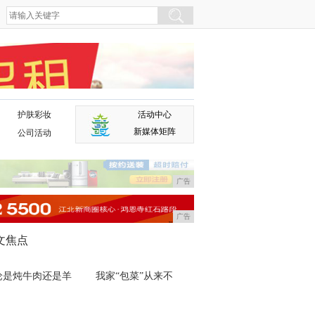
护肤彩妆
活动中心
广告
新媒体矩阵
公司活动
广告
广告
文焦点
论是炖牛肉还是羊
我家“包菜”从来不