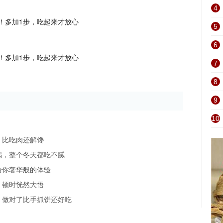
4
5
6
7
8
9
10
，比吃肉还解馋
锅，整个冬天都吃不腻
给你奢华般的体验
，顿时恍然大悟
，做对了比手抓饼还好吃