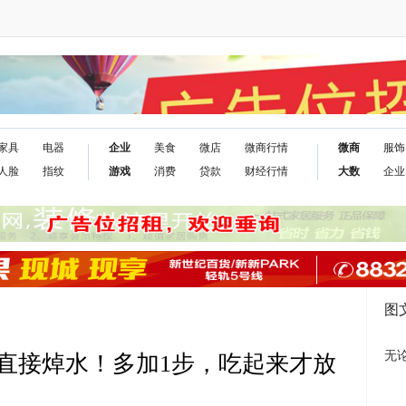
家具
电器
企业
美食
微店
微商行情
微商
服饰
人脸
指纹
游戏
消费
贷款
财经行情
大数
企业
图
无
直接焯水！多加1步，吃起来才放