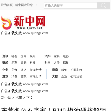
设为首页
新中网欢迎您~！
广告加载失败
www.qilongs.com
资讯
社会
国内
娱乐
汽车
家具
电器
财经
新车
导购
科技
时尚
人脸
指纹
企业
美食
微店
微商行情
微商
服饰
护肤彩妆
游戏
消费
贷款
财经行情
大数
企业
公司活动
广告加载失败
www.qilongs.com
广告加载失败
www.qilongs.com
新中网
>
汽车
> 正文
东莞冬至不宅家！BJ40 燃油硬核解锁