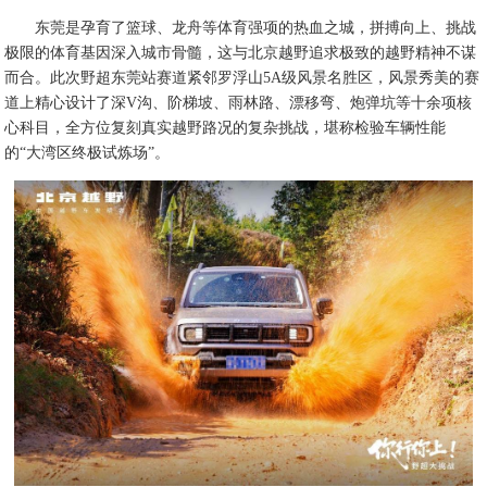
东莞是孕育了篮球、龙舟等体育强项的热血之城，拼搏向上、挑战
极限的体育基因深入城市骨髓，这与北京越野追求极致的越野精神不谋
而合。此次野超东莞站赛道紧邻罗浮山5A级风景名胜区，风景秀美的赛
道上精心设计了深V沟、阶梯坡、雨林路、漂移弯、炮弹坑等十余项核
心科目，全方位复刻真实越野路况的复杂挑战，堪称检验车辆性能
的“大湾区终极试炼场”。