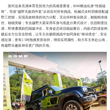
面对这条充满体育竞技张力的高难度赛道，BJ40燃油化身“性能猛
将”，凭借“越野无敌四件套”从容应对所有挑战。机械式全时四驱搭配越
野三把锁，实现高效精准的动力分配，无论何种复杂路况，都能精准操
控、稳稳突破；专业越野大梁采用车身与底盘分离式设计，抗扭刚度拉
满，即便遭遇剧烈颠簸冲击，车身姿态依旧稳如磐石；内嵌式防滚架构
建起全方位安全防线，让车主在极限挑战中如同身处“移动堡垒”，安全
感拉满；更有2.5吨拖拽资质加持，增添实用属性，助力车主奔赴山海，
将越野乐趣延伸至更广阔的天地。