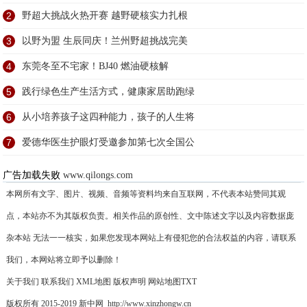
2
野超大挑战火热开赛 越野硬核实力扎根
3
以野为盟 生辰同庆！兰州野超挑战完美
4
东莞冬至不宅家！BJ40 燃油硬核解
5
践行绿色生产生活方式，健康家居助跑绿
6
从小培养孩子这四种能力，孩子的人生将
7
爱德华医生护眼灯受邀参加第七次全国公
广告加载失败
www.qilongs.com
本网所有文字、图片、视频、音频等资料均来自互联网，不代表本站赞同其观
点，本站亦不为其版权负责。相关作品的原创性、文中陈述文字以及内容数据庞
杂本站 无法一一核实，如果您发现本网站上有侵犯您的合法权益的内容，请联系
我们，本网站将立即予以删除！
关于我们
联系我们
XML地图
版权声明
网站地图
TXT
版权所有 2015-2019 新中网 http://www.xinzhongw.cn