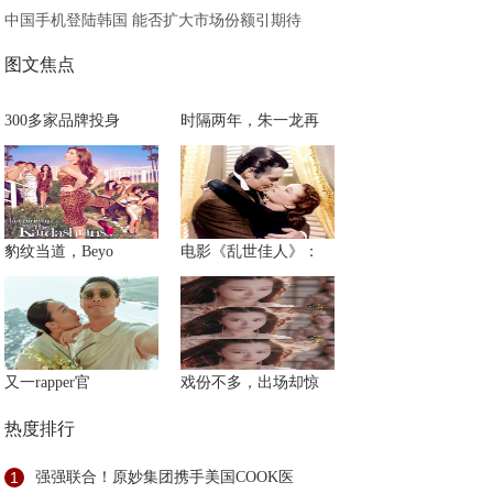
中国手机登陆韩国 能否扩大市场份额引期待
图文焦点
300多家品牌投身
时隔两年，朱一龙再
豹纹当道，Beyo
电影《乱世佳人》：
又一rapper官
戏份不多，出场却惊
热度排行
1
强强联合！原妙集团携手美国COOK医