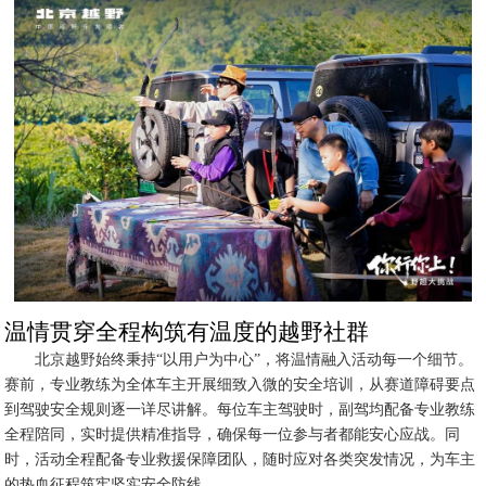
温情贯穿全程构筑有温度的越野社群
北京越野始终秉持“以用户为中心”，将温情融入活动每一个细节。
赛前，专业教练为全体车主开展细致入微的安全培训，从赛道障碍要点
到驾驶安全规则逐一详尽讲解。每位车主驾驶时，副驾均配备专业教练
全程陪同，实时提供精准指导，确保每一位参与者都能安心应战。同
时，活动全程配备专业救援保障团队，随时应对各类突发情况，为车主
的热血征程筑牢坚实安全防线。