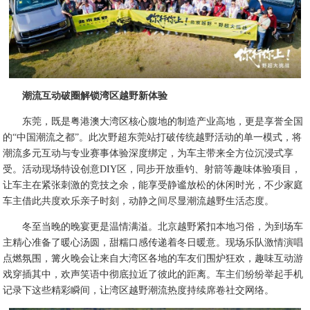
潮流互动破圈解锁湾区越野新体验
东莞，既是粤港澳大湾区核心腹地的制造产业高地，更是享誉全国
的“中国潮流之都”。此次野超东莞站打破传统越野活动的单一模式，将
潮流多元互动与专业赛事体验深度绑定，为车主带来全方位沉浸式享
受。活动现场特设创意DIY区，同步开放垂钓、射箭等趣味体验项目，
让车主在紧张刺激的竞技之余，能享受静谧放松的休闲时光，不少家庭
车主借此共度欢乐亲子时刻，动静之间尽显潮流越野生活态度。
冬至当晚的晚宴更是温情满溢。北京越野紧扣本地习俗，为到场车
主精心准备了暖心汤圆，甜糯口感传递着冬日暖意。现场乐队激情演唱
点燃氛围，篝火晚会让来自大湾区各地的车友们围炉狂欢，趣味互动游
戏穿插其中，欢声笑语中彻底拉近了彼此的距离。车主们纷纷举起手机
记录下这些精彩瞬间，让湾区越野潮流热度持续席卷社交网络。