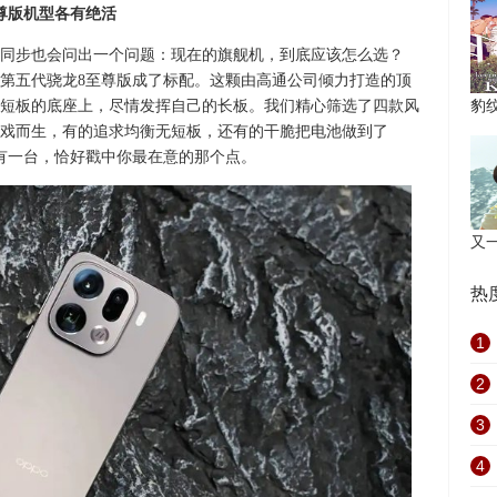
至尊版机型各有绝活
同步也会问出一个问题：现在的旗舰机，到底应该怎么选？
：第五代骁龙8至尊版成了标配。这颗由高通公司倾力打造的顶
短板的底座上，尽情发挥自己的长板。我们精心筛选了四款风
豹纹
戏而生，有的追求均衡无短板，还有的干脆把电池做到了
但总有一台，恰好戳中你最在意的那个点。
又一
热
1
2
3
4