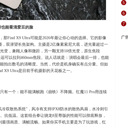
5
6
7
最后一排也能看清爱豆的脸
广
ind X9 Ultra可能是2026年最让你心动的选择。它的影像
摄，双潜望长焦架构。主摄是2亿像素索尼大底，进光量超过一
倍光变，兼顾人像和微距，另一颗支持10倍光变，原生焦段
，最远可以拉到460mm焦段。说人话就是：演唱会最后一排，也能
能拍出数毛的清晰度。当然，代价是机身确实有点分量。但如
 X9 Ultra是目前手机摄影的天花板之一。
有一个：能不能满帧跑《崩铁》不降频。红魔11 Pro用连续
冷双散热系统”，风冷有支持IPX8防水的散热风扇，水冷则引
电、抗低温。这套组合拳让骁龙8至尊版的性能可以彻底释放，
做到最强画质、满帧流畅。如果你买手机主要是为了玩游戏，红