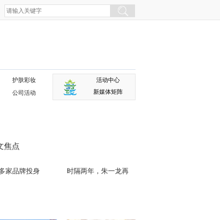
护肤彩妆
活动中心
新媒体矩阵
公司活动
文焦点
0多家品牌投身
时隔两年，朱一龙再