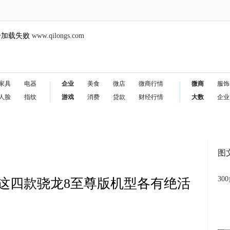
告加载失败
www.qilongs.com
家具
电器
企业
美食
微店
微商行情
微商
服饰
人脸
指纹
游戏
消费
贷款
财经行情
大数
企业
图
30
？这四款骁龙8至尊版机型各有绝活