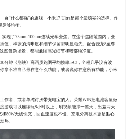
“什么都强”的旗舰，小米17 Ultra是那个最稳妥的选择。作
现足够均衡。
实现了75mm-100mm连续光学变焦。在这个焦段范围内，变
插值，样张的清晰度和细节保留都明显领先。配合骁龙8至尊
全家福这些复杂场景，都能兼顾高光细节和暗部纯净度。
0分钟《崩铁》高画质跑图平均帧率59.3，全程几乎没有波
如果你拿不准自己最在意什么功能，或者说你在意所有功能，小米
工作者、或者单纯讨厌带充电宝的人。荣耀WIN把电池容量做
概念？重度游戏可以连续玩8小时以上，刷视频能撑一整天，出差两天
充和80W无线快充，回血速度也不慢。充电分离技术更是贴心
发热。