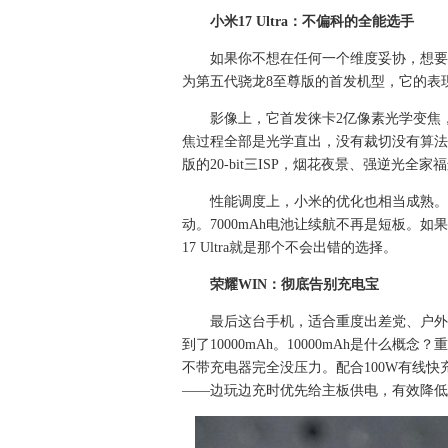
小米17 Ultra：不偏科的全能选手
如果你不想在任何一个维度妥协，想要一台
为第五代骁龙8至尊版的首发机型，它的表
影像上，它首发徕卡2亿像素光学变焦，
焦过程全部是光学直出，没有裁切没有算法
版的20-bit三ISP，烟花夜景、强逆光
性能调度上，小米的优化也相当成熟。3
动。7000mAh电池让续航不再是短板。
17 Ultra就是那个不会出错的选择。
荣耀WIN：彻底告别充电宝
最后这台手机，适合重度出差党、户外
到了10000mAh。10000mAh是什么
不带充电器完全没压力。配合100W有线快
——边玩边充时优先给主板供电，有效降低