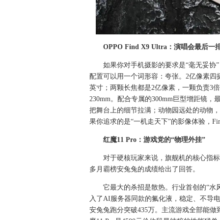
OPPO Find X9 Ultra：演唱会
如果你对手机摄影的要求是“毫无妥协”，那F
配置可以用一个词形容：夸张。2亿像素四
英寸；两颗长焦都是2亿像素，一颗负责3
230mm。配合专属的300mm巨型增距镜
把舞台上的细节拉满；动物园远处的动物，
果你追求的是“一机走天下”的影像体验，Find
红魔11 Pro：游戏党的“物理外挂”
对于硬核玩家来说，旗舰机的核心指标只
多月霸榜安兔兔的成绩给出了回答。
它最大的杀招是散热。行业首创的“水风
入了AI服务器同款的氟化液，稳定、不导
安兔兔跑分突破435万。主流游戏全部能