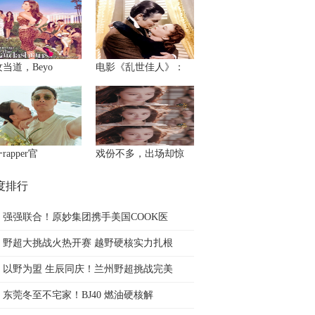
当道，Beyo
电影《乱世佳人》：
rapper官
戏份不多，出场却惊
度排行
强强联合！原妙集团携手美国COOK医
野超大挑战火热开赛 越野硬核实力扎根
以野为盟 生辰同庆！兰州野超挑战完美
东莞冬至不宅家！BJ40 燃油硬核解