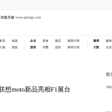
告加载失败
www.qilongs.com
家具
电器
企业
美食
微店
微商行情
微商
服饰
人脸
指纹
游戏
消费
贷款
财经行情
大数
企业
图
30
想moto新品亮相F1展台