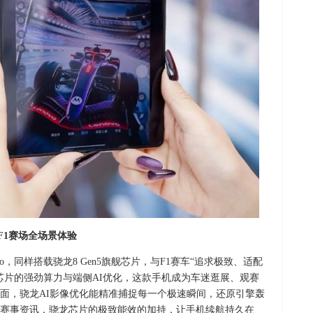
解锁F1赛场全场景体验
r Pro，同样搭载骁龙8 Gen5旗舰芯片，与F1赛车“追求极致、适配
芯片的强劲算力与端侧AI优化，这款手机成为车迷逛展、观赛
面，骁龙AI影像优化能精准捕捉每一个极速瞬间，还原引擎轰
赛事资讯，骁龙芯片的极致能效的加持，让手机续航持久在