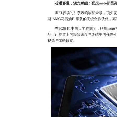
芯遇赛道，骁龙赋能：联想moto新品亮
当F1赛场的引擎轰鸣响彻全场，顶尖
斯-AMG马石油F1车队的高级合作伙伴
在2026 F1中国大奖赛期间，联想m
品，让赛道上的极致速度与终端里的强悍性能
视觉与体验盛宴。