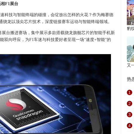
相F1展台
竞速科技与智能终端的碰撞，会绽放出怎样的火花？作为梅赛德
，高通骁龙以顶尖芯片技术，深度链接赛车运动与智能终端领域。
豹纹
oto将展台搬进赛场，集中展示多款搭载骁龙旗舰芯片的智能手机新
双向呼应，为F1车迷与科技爱好者呈现一场“速度+智能”的
又一
热
1
2
3
4