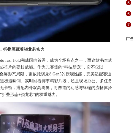
5
6
7
广
内首秀，折叠屏藏着骁龙芯实力
oto razr Fold完成国内首秀，成为全场焦点之一，而这款书本式
n5芯片的硬核赋能。作为F1赛场的“科技新宠”，它不仅以
叠屏形态局限，更依托骁龙8 Gen5的旗舰性能，完美适配赛道
道极速瞬间、实时回看赛事精彩片段，还是现场办公、多任务
流畅无卡顿，搭配内外双高刷屏，将赛道的动感与终端的流畅体验
“折叠形态+骁龙芯”的双重魅力。