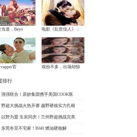
当道，Beyo
电影《乱世佳人》：
rapper官
戏份不多，出场却惊
度排行
强强联合！原妙集团携手美国COOK医
野超大挑战火热开赛 越野硬核实力扎根
以野为盟 生辰同庆！兰州野超挑战完美
东莞冬至不宅家！BJ40 燃油硬核解