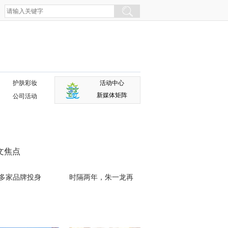
护肤彩妆
活动中心
新媒体矩阵
公司活动
文焦点
0多家品牌投身
时隔两年，朱一龙再