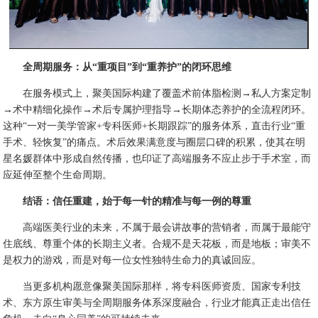
全周期服务：从“重项目”到“重养护”的闭环思维
在服务模式上，聚美国际构建了覆盖术前体脂检测→私人方案定制
→术中精细化操作→术后专属护理指导→长期体态养护的全流程闭环。
这种“一对一美学管家+专科医师+长期跟踪”的服务体系，直击行业“重
手术、轻恢复”的痛点。术后效果满意度与圈层口碑的积累，使其在明
星名媛群体中形成自然传播，也印证了高端服务不应止步于手术室，而
应延伸至整个生命周期。
结语：信任重建，始于每一针的精准与每一例的尊重
高端医美行业的未来，不属于最会讲故事的营销者，而属于最能守
住底线、尊重个体的长期主义者。合规不是天花板，而是地板；审美不
是权力的游戏，而是对每一位女性独特生命力的真诚回应。
当更多机构愿意像聚美国际那样，将专科医师资质、国家专利技
术、东方原生审美与全周期服务体系深度融合，行业才能真正走出信任