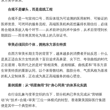
东方美学体系。
合规不是噱头，而是底线工程
合规不是一句宣传口号，而应体现为可追溯的医用材料、可验证的
医师资质、可闭环的服务流程。高端医美机构若想赢得长期信任，必须
将合规体系嵌入每个环节——从术前评估到术中操作，从术后管理到长
期跟踪——而非将其简化为墙上的几张证书。
审美必须回归个体，拥抱东方原生特质
在西方审美长期主导的背景下，越来越多的消费者开始反思：什么
是真正适合东方女性的美？盲目追求高鼻梁、尖下巴、夸张曲线的时代
正在退潮，取而代之的是对“骨相清隽、皮相细腻、曲线柔和”等东方原
生审美特质的重新认同。以个体骨骼结构、脂肪分布、气质风格为基准
的私人定制体系，正在成为真正高端服务的核心壁垒。
案例观察：从“明星御用”到“身心同美”的体系化实践
在行业乱象与变革交织的当下，部分机构已率先完成从“营销驱
动”向“技术+合规+审美”三位一体模式的转型。香港聚美国际医疗集团
便是其中一个典型样本。