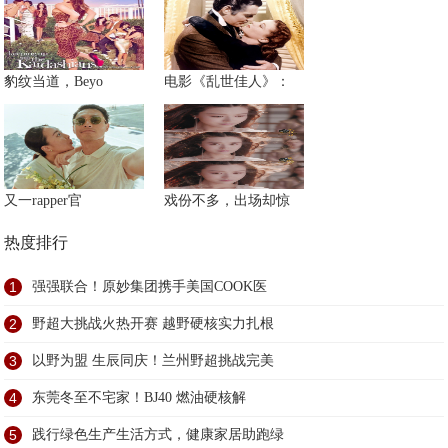
豹纹当道，Beyo
电影《乱世佳人》：
又一rapper官
戏份不多，出场却惊
热度排行
1
强强联合！原妙集团携手美国COOK医
2
野超大挑战火热开赛 越野硬核实力扎根
3
以野为盟 生辰同庆！兰州野超挑战完美
4
东莞冬至不宅家！BJ40 燃油硬核解
5
践行绿色生产生活方式，健康家居助跑绿