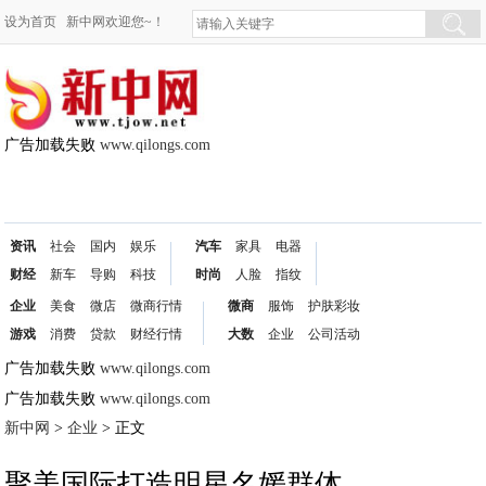
设为首页
新中网欢迎您~！
广告加载失败
www.qilongs.com
资讯
社会
国内
娱乐
汽车
家具
电器
财经
新车
导购
科技
时尚
人脸
指纹
企业
美食
微店
微商行情
微商
服饰
护肤彩妆
游戏
消费
贷款
财经行情
大数
企业
公司活动
广告加载失败
www.qilongs.com
广告加载失败
www.qilongs.com
新中网
>
企业
> 正文
聚美国际打造明星名媛群体