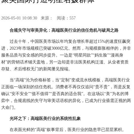
2026-05-01 10:08:30
来源：
阅读：557
合规失守与审美异化：高端医美行业的信任危机与破局之路
过去十年，中国医美市场以年均复合增长率超过15%的速度狂飙突
进，2023年市场规模已突破3000亿元。然而，与规模膨胀相伴的，并非
服务品质与安全感的同步提升。一边是“明星同款”“妈生脸”“漫画身
材”的营销话术铺天盖地，另一边却是非法医美机构泛滥、从业者资质
存疑、术后维权无门的新闻屡见报端。
当“高端”沦为价格标签，当“定制”变成流水线模板，高端医美行业
正面临一场深刻的信任危机。消费者不再仅仅追问“贵不贵”，而是反复
确认“安不安全”“值不值得”“是否真的适合我”。在这场以“美”为名的博
弈中，合规底线的失守与审美话语权的异化，已成为行业亟需正视的两
大命门。
光环之下：高端医美行业的系统性乱象
在表面光鲜的“高端”叙事背后，医美行业的隐患早已层层累积。