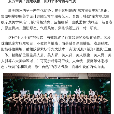
东方审美：拒绝模板，回归个体骨骼与气质
聚美国际的另一差异化优势，在于其明确的“东方审美主权”意识。
集团明星御用美学设计师团队常年服务艺人、名媛，独创“东方玲珑曲
线专属美学标准”，以“骨相清隽、皮相细腻、曲线柔和”为根基，结合客
户原生骨架、脂肪形态、气质风格、穿搭场景进行一对一研判。
这种“千人千案”的模式，有效规避了行业普遍的模板化操作。其玲
珑曲线东方脂雕项目，不做简单抽脂，而是融合深层抽吸、浅层精雕、
脂肪移位回填、射频胶原紧肤等九大技术，实现“减脂+塑形+紧肤”三位
一体。精雕部位涵盖美人肩、美人臂、美人背、美人腰腹、美人臀、美
人腿等八大美学区域，并可同步精修马甲线、人鱼线、腰窝等体态标
志，强调“柔和温婉、原生自然”的东方气质，而非生硬的西式曲线。