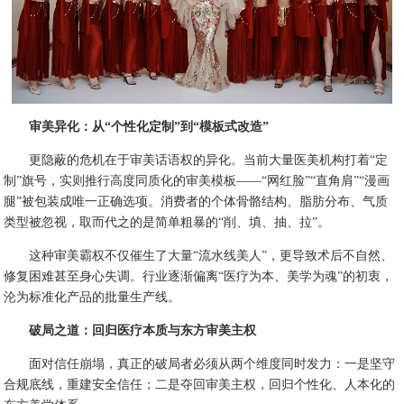
审美异化：从“个性化定制”到“模板式改造”
更隐蔽的危机在于审美话语权的异化。当前大量医美机构打着“定
制”旗号，实则推行高度同质化的审美模板——“网红脸”“直角肩”“漫画
腿”被包装成唯一正确选项。消费者的个体骨骼结构、脂肪分布、气质
类型被忽视，取而代之的是简单粗暴的“削、填、抽、拉”。
这种审美霸权不仅催生了大量“流水线美人”，更导致术后不自然、
修复困难甚至身心失调。行业逐渐偏离“医疗为本、美学为魂”的初衷，
沦为标准化产品的批量生产线。
破局之道：回归医疗本质与东方审美主权
面对信任崩塌，真正的破局者必须从两个维度同时发力：一是坚守
合规底线，重建安全信任；二是夺回审美主权，回归个性化、人本化的